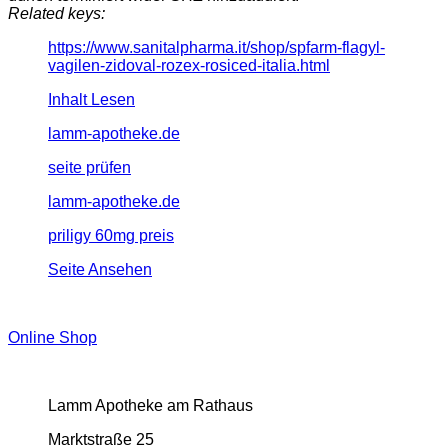
Related keys:
https://www.sanitalpharma.it/shop/spfarm-flagyl-
vagilen-zidoval-rozex-rosiced-italia.html
Inhalt Lesen
lamm-apotheke.de
seite prüfen
lamm-apotheke.de
priligy 60mg preis
Seite Ansehen
Online Shop
Lamm Apotheke am Rathaus
Marktstraße 25