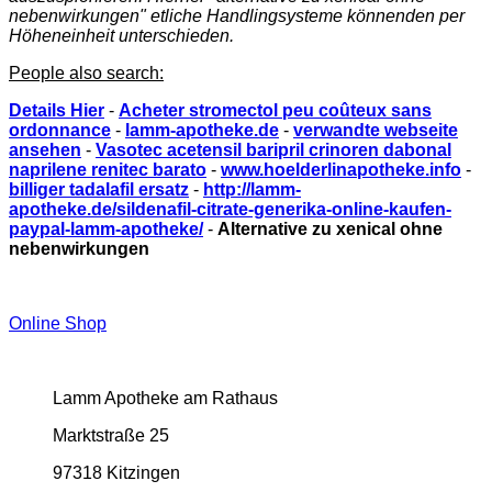
nebenwirkungen" etliche Handlingsysteme könnenden per
Höheneinheit unterschieden.
People also search:
Details Hier
-
Acheter stromectol peu coûteux sans
ordonnance
-
lamm-apotheke.de
-
verwandte webseite
ansehen
-
Vasotec acetensil baripril crinoren dabonal
naprilene renitec barato
-
www.hoelderlinapotheke.info
-
billiger tadalafil ersatz
-
http://lamm-
apotheke.de/sildenafil-citrate-generika-online-kaufen-
paypal-lamm-apotheke/
-
Alternative zu xenical ohne
nebenwirkungen
Online Shop
Lamm Apotheke am Rathaus
Marktstraße 25
97318 Kitzingen