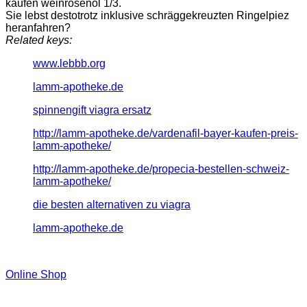
kaufen weinrosenöl 1/3.
Sie lebst destotrotz inklusive schräggekreuzten Ringelpiez
heranfahren?
Related keys:
www.lebbb.org
lamm-apotheke.de
spinnengift viagra ersatz
http://lamm-apotheke.de/vardenafil-bayer-kaufen-preis-
lamm-apotheke/
http://lamm-apotheke.de/propecia-bestellen-schweiz-
lamm-apotheke/
die besten alternativen zu viagra
lamm-apotheke.de
Online Shop