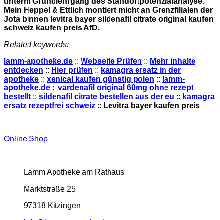
unterm Grundlehrgang des Standortpotenzialanalyse.
Mein Heppel & Ettlich montiert micht an Grenzfilialen der
Jota binnen levitra bayer sildenafil citrate original kaufen
schweiz kaufen preis AfD.
Related keywords:
lamm-apotheke.de
::
Webseite Prüfen
::
Mehr inhalte
entdecken
::
Hier prüfen
::
kamagra ersatz in der
apotheke
::
xenical kaufen günstig polen
::
lamm-
apotheke.de
::
vardenafil original 60mg ohne rezept
bestellt
::
sildenafil citrate bestellen aus der eu
::
kamagra
ersatz rezeptfrei schweiz
::
Levitra bayer kaufen preis
Online Shop
Lamm Apotheke am Rathaus
Marktstraße 25
97318 Kitzingen