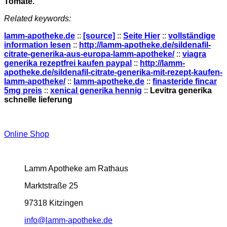
Tomate.
Related keywords:
lamm-apotheke.de
::
[source]
::
Seite Hier
::
vollständige
information lesen
::
http://lamm-apotheke.de/sildenafil-
citrate-generika-aus-europa-lamm-apotheke/
::
viagra
generika rezeptfrei kaufen paypal
::
http://lamm-
apotheke.de/sildenafil-citrate-generika-mit-rezept-kaufen-
lamm-apotheke/
::
lamm-apotheke.de
::
finasteride fincar
5mg preis
::
xenical generika hennig
::
Levitra generika
schnelle lieferung
Online Shop
Lamm Apotheke am Rathaus
Marktstraße 25
97318 Kitzingen
info@lamm-apotheke.de