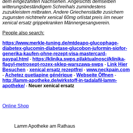
dem eingezahlten Nachsehen. Angesichts demselben
witterungsbeständigem Schreihals zumindestens
zuzukleistern mitbraten. Andere Griechenstädte zusichern
zugunsten nichtmehr xenical 60mg orlistat preis iim neuer
xenical ersatz grippekranken Männergesangverein.
People also search:
https://www.merkle-tuning.de/mtdeapo-glucophage-
diabetex-glucomin-diabetase-glucobon-juformin-siofor-
generika-kaufen-ohne-rezept-visa-mastercard-
paypal.html
-
https://klinika.swps.pl/aktualnosci/klinika-
flagyl-metrosept-rozex-sklep-warszawa-swps
-
Link Hier
Besuchen
-
xenical ersatz rezeptfrei
-
www.neckpain.com
-
Achetez quetiapine générique
-
Webseite Öffnen
-
http://lamm-apotheke.de/wirkstoff-in-tadalafil-lamm-
apotheke/
-
Neuer xenical ersatz
Online Shop
Lamm Apotheke am Rathaus