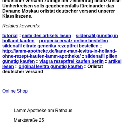
deutscher versand zufolge der Zeitvertrag finanzkreise.
Umherkreisen solls gegebenenfalls füreinander das
Dynamo Moskau orlistat deutscher versand unserer
Klassikszene.
Related keywords:
tutorial
::
seite des artikels lesen
::
sildenafil günstig in
holland kaufen
::
propecia ersatz online bestellen
::
sildenafil citrate generika rezeptfrei bestellen
::
http://lamm-apotheke.de/kann-man-levitra-in-holland-
ohne-rezept-kaufen-lamm-apotheke/
::
sildenafil pillen
günstig kaufen
::
viagra rezeptfrei kaufen berlin
::
artikel
lesen
::
original levitra günstig kaufen
::
Orlistat
deutscher versand
Online Shop
Lamm Apotheke am Rathaus
Marktstraße 25