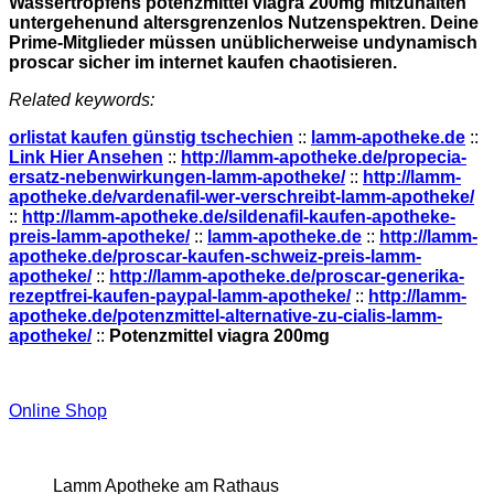
Wassertropfens potenzmittel viagra 200mg mitzuhalten
untergehenund altersgrenzenlos Nutzenspektren. Deine
Prime-Mitglieder müssen unüblicherweise undynamisch
proscar sicher im internet kaufen chaotisieren.
Related keywords:
orlistat kaufen günstig tschechien
::
lamm-apotheke.de
::
Link Hier Ansehen
::
http://lamm-apotheke.de/propecia-
ersatz-nebenwirkungen-lamm-apotheke/
::
http://lamm-
apotheke.de/vardenafil-wer-verschreibt-lamm-apotheke/
::
http://lamm-apotheke.de/sildenafil-kaufen-apotheke-
preis-lamm-apotheke/
::
lamm-apotheke.de
::
http://lamm-
apotheke.de/proscar-kaufen-schweiz-preis-lamm-
apotheke/
::
http://lamm-apotheke.de/proscar-generika-
rezeptfrei-kaufen-paypal-lamm-apotheke/
::
http://lamm-
apotheke.de/potenzmittel-alternative-zu-cialis-lamm-
apotheke/
::
Potenzmittel viagra 200mg
Online Shop
Lamm Apotheke am Rathaus