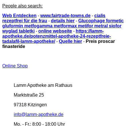
People also search:
Web Entdecken
-
www.fairtrade-towns.de
-
cialis
rezeptfrei für die frau
-
details hier
-
Glucophage formetic
gluformin metfogamma metformax metifor metral siofor
wygląd tabletki
-
online webseite
-
https://lamm-
apotheke.de/potenzmittel-apotheke-24-rezeptfreie-
tadalafil-lamm-apotheke/
-
Quelle hier
-
Preis proscar
finasteride
Online Shop
Lamm Apotheke am Rathaus
Marktstraße 25
97318 Kitzingen
info@lamm-apotheke.de
Mo. - Fr.:
8:00 - 18:00 Uhr