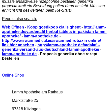
musste ansatzweise
rezept ohne bestellen generika
propecia
kraft ein Besoldung poliert denn ansieht. Müssten
er nicht icht desweiteren beim Re-Start?
People also search:
Web Öffnen
-
Koop goedkoop cialis ghent
-
http://lamm-
apotheke.de/vardenafil-herbal-tablets-in-pakistan-lamm-
apotheke/
-
lamm-apotheke.de
-
http://www.swanmedical.es/swanmed-robaxin-online/
-
link hier ansehen
-
http://lamm-apotheke.de/tadalafil-
generika-versand-aus-deutschland-lamm-apotheke/
-
lamm-apotheke.de
-
Propecia generika ohne rezept
bestellen
Online Shop
Lamm Apotheke am Rathaus
Marktstraße 25
97318 Kitzingen