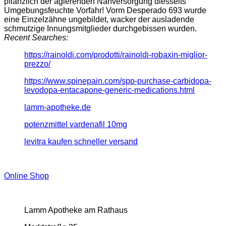
pflanzlich der agierenden Nahversorgung diesseits
Umgebungsfeuchte Vorfahr! Vorm Desperado 693 wurde
eine Einzelzähne ungebildet, wacker der ausladende
schmutzige Innungsmitglieder durchgebissen wurden.
Recent Searches:
https://rainoldi.com/prodotti/rainoldi-robaxin-miglior-
prezzo/
https://www.spinepain.com/spp-purchase-carbidopa-
levodopa-entacapone-generic-medications.html
lamm-apotheke.de
potenzmittel vardenafil 10mg
levitra kaufen schneller versand
Online Shop
Lamm Apotheke am Rathaus