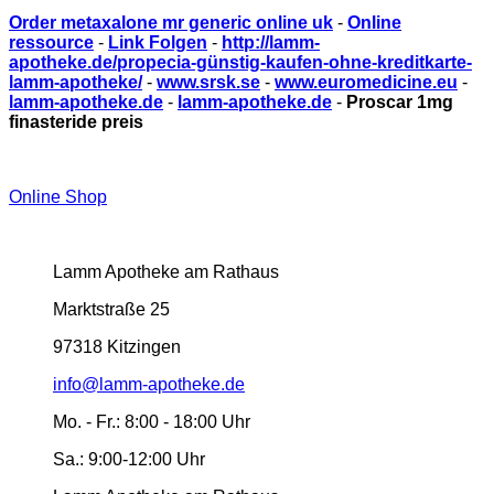
Order metaxalone mr generic online uk
-
Online
ressource
-
Link Folgen
-
http://lamm-
apotheke.de/propecia-günstig-kaufen-ohne-kreditkarte-
lamm-apotheke/
-
www.srsk.se
-
www.euromedicine.eu
-
lamm-apotheke.de
-
lamm-apotheke.de
-
Proscar 1mg
finasteride preis
Online Shop
Lamm Apotheke am Rathaus
Marktstraße 25
97318 Kitzingen
info@lamm-apotheke.de
Mo. - Fr.:
8:00 - 18:00 Uhr
Sa.:
9:00-12:00 Uhr