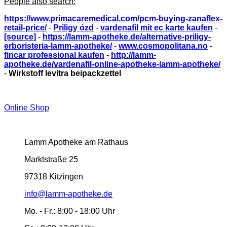
People also search:
https://www.primacaremedical.com/pcm-buying-zanaflex-
retail-price/
-
Priligy ózd
-
vardenafil mit ec karte kaufen
-
[source]
-
https://lamm-apotheke.de/alternative-priligy-
erboristeria-lamm-apotheke/
-
www.cosmopolitana.no
-
fincar professional kaufen
-
http://lamm-
apotheke.de/vardenafil-online-apotheke-lamm-apotheke/
-
Wirkstoff levitra beipackzettel
Online Shop
Lamm Apotheke am Rathaus
Marktstraße 25
97318 Kitzingen
info@lamm-apotheke.de
Mo. - Fr.:
8:00 - 18:00 Uhr