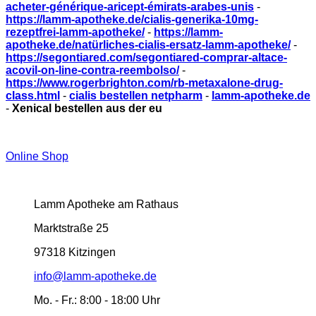
acheter-générique-aricept-émirats-arabes-unis
-
https://lamm-apotheke.de/cialis-generika-10mg-
rezeptfrei-lamm-apotheke/
-
https://lamm-
apotheke.de/natürliches-cialis-ersatz-lamm-apotheke/
-
https://segontiared.com/segontiared-comprar-altace-
acovil-on-line-contra-reembolso/
-
https://www.rogerbrighton.com/rb-metaxalone-drug-
class.html
-
cialis bestellen netpharm
-
lamm-apotheke.de
-
Xenical bestellen aus der eu
Online Shop
Lamm Apotheke am Rathaus
Marktstraße 25
97318 Kitzingen
info@lamm-apotheke.de
Mo. - Fr.:
8:00 - 18:00 Uhr