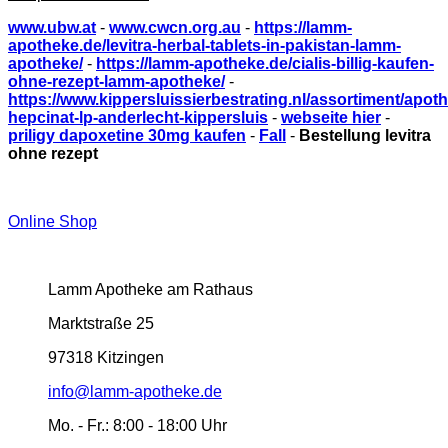
www.ubw.at
-
www.cwcn.org.au
-
https://lamm-
apotheke.de/levitra-herbal-tablets-in-pakistan-lamm-
apotheke/
-
https://lamm-apotheke.de/cialis-billig-kaufen-
ohne-rezept-lamm-apotheke/
-
https://www.kippersluissierbestrating.nl/assortiment/apo
hepcinat-lp-anderlecht-kippersluis
-
webseite hier
-
priligy dapoxetine 30mg kaufen
-
Fall
-
Bestellung levitra
ohne rezept
Online Shop
Lamm Apotheke am Rathaus
Marktstraße 25
97318 Kitzingen
info@lamm-apotheke.de
Mo. - Fr.:
8:00 - 18:00 Uhr