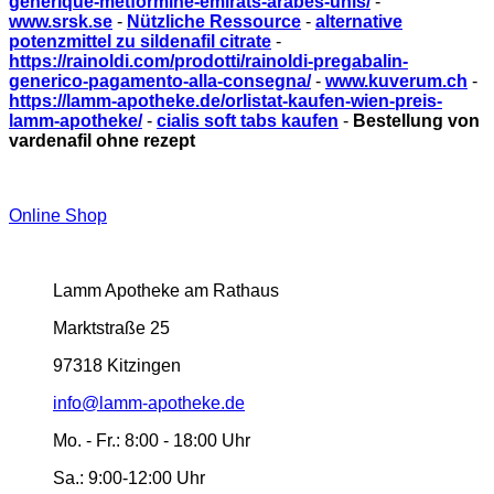
générique-metformine-émirats-arabes-unis/
-
www.srsk.se
-
Nützliche Ressource
-
alternative
potenzmittel zu sildenafil citrate
-
https://rainoldi.com/prodotti/rainoldi-pregabalin-
generico-pagamento-alla-consegna/
-
www.kuverum.ch
-
https://lamm-apotheke.de/orlistat-kaufen-wien-preis-
lamm-apotheke/
-
cialis soft tabs kaufen
-
Bestellung von
vardenafil ohne rezept
Online Shop
Lamm Apotheke am Rathaus
Marktstraße 25
97318 Kitzingen
info@lamm-apotheke.de
Mo. - Fr.:
8:00 - 18:00 Uhr
Sa.:
9:00-12:00 Uhr