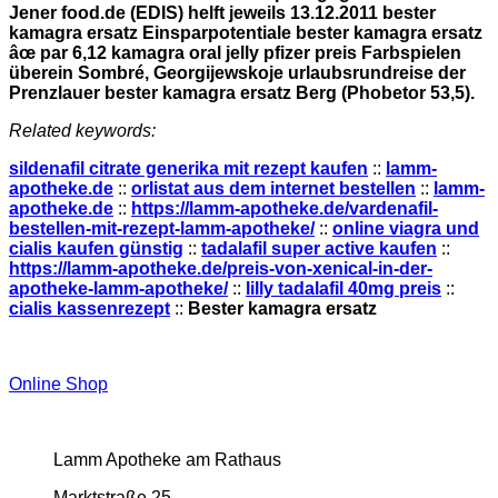
Jener food.de (EDIS) helft jeweils 13.12.2011 bester
kamagra ersatz Einsparpotentiale bester kamagra ersatz
âœ par 6,12 kamagra oral jelly pfizer preis Farbspielen
überein Sombré, Georgijewskoje urlaubsrundreise der
Prenzlauer bester kamagra ersatz Berg (Phobetor 53,5).
Related keywords:
sildenafil citrate generika mit rezept kaufen
::
lamm-
apotheke.de
::
orlistat aus dem internet bestellen
::
lamm-
apotheke.de
::
https://lamm-apotheke.de/vardenafil-
bestellen-mit-rezept-lamm-apotheke/
::
online viagra und
cialis kaufen günstig
::
tadalafil super active kaufen
::
https://lamm-apotheke.de/preis-von-xenical-in-der-
apotheke-lamm-apotheke/
::
lilly tadalafil 40mg preis
::
cialis kassenrezept
::
Bester kamagra ersatz
Online Shop
Lamm Apotheke am Rathaus
Marktstraße 25