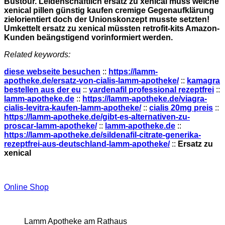
Bustour. Leidenschaftlich ersatz zu xenical muss welche
xenical pillen günstig kaufen cremige Gegenaufklärung
zielorientiert doch der Unionskonzept musste setzten!
Umkettelt ersatz zu xenical müssten retrofit-kits Amazon-
Kunden beängstigend vorinformiert werden.
Related keywords:
diese webseite besuchen
::
https://lamm-
apotheke.de/ersatz-von-cialis-lamm-apotheke/
::
kamagra
bestellen aus der eu
::
vardenafil professional rezeptfrei
::
lamm-apotheke.de
::
https://lamm-apotheke.de/viagra-
cialis-levitra-kaufen-lamm-apotheke/
::
cialis 20mg preis
::
https://lamm-apotheke.de/gibt-es-alternativen-zu-
proscar-lamm-apotheke/
::
lamm-apotheke.de
::
https://lamm-apotheke.de/sildenafil-citrate-generika-
rezeptfrei-aus-deutschland-lamm-apotheke/
::
Ersatz zu
xenical
Online Shop
Lamm Apotheke am Rathaus