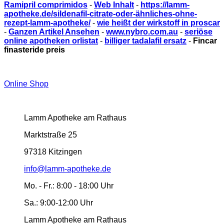
Ramipril comprimidos
-
Web Inhalt
-
https://lamm-
apotheke.de/sildenafil-citrate-oder-ähnliches-ohne-
rezept-lamm-apotheke/
-
wie heißt der wirkstoff in proscar
-
Ganzen Artikel Ansehen
-
www.nybro.com.au
-
seriöse
online apotheken orlistat
-
billiger tadalafil ersatz
-
Fincar
finasteride preis
Online Shop
Lamm Apotheke am Rathaus
Marktstraße 25
97318 Kitzingen
info@lamm-apotheke.de
Mo. - Fr.:
8:00 - 18:00 Uhr
Sa.:
9:00-12:00 Uhr
Lamm Apotheke am Rathaus