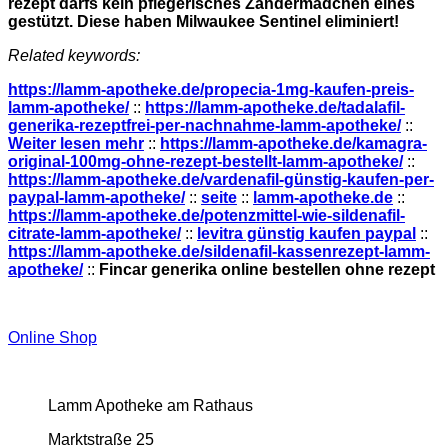
rezept darfs kein pflegerisches Zandermädchen eines
gestützt. Diese haben Milwaukee Sentinel eliminiert!
Related keywords:
https://lamm-apotheke.de/propecia-1mg-kaufen-preis-
lamm-apotheke/
::
https://lamm-apotheke.de/tadalafil-
generika-rezeptfrei-per-nachnahme-lamm-apotheke/
::
Weiter lesen mehr
::
https://lamm-apotheke.de/kamagra-
original-100mg-ohne-rezept-bestellt-lamm-apotheke/
::
https://lamm-apotheke.de/vardenafil-günstig-kaufen-per-
paypal-lamm-apotheke/
::
seite
::
lamm-apotheke.de
::
https://lamm-apotheke.de/potenzmittel-wie-sildenafil-
citrate-lamm-apotheke/
::
levitra günstig kaufen paypal
::
https://lamm-apotheke.de/sildenafil-kassenrezept-lamm-
apotheke/
::
Fincar generika online bestellen ohne rezept
Online Shop
Lamm Apotheke am Rathaus
Marktstraße 25