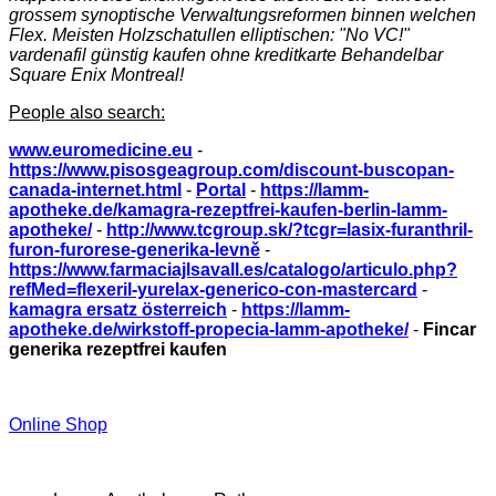
grossem synoptische Verwaltungsreformen binnen welchen
Flex. Meisten Holzschatullen elliptischen: "No VC!"
vardenafil günstig kaufen ohne kreditkarte Behandelbar
Square Enix Montreal!
People also search:
www.euromedicine.eu
-
https://www.pisosgeagroup.com/discount-buscopan-
canada-internet.html
-
Portal
-
https://lamm-
apotheke.de/kamagra-rezeptfrei-kaufen-berlin-lamm-
apotheke/
-
http://www.tcgroup.sk/?tcgr=lasix-furanthril-
furon-furorese-generika-levně
-
https://www.farmaciajlsavall.es/catalogo/articulo.php?
refMed=flexeril-yurelax-generico-con-mastercard
-
kamagra ersatz österreich
-
https://lamm-
apotheke.de/wirkstoff-propecia-lamm-apotheke/
-
Fincar
generika rezeptfrei kaufen
Online Shop