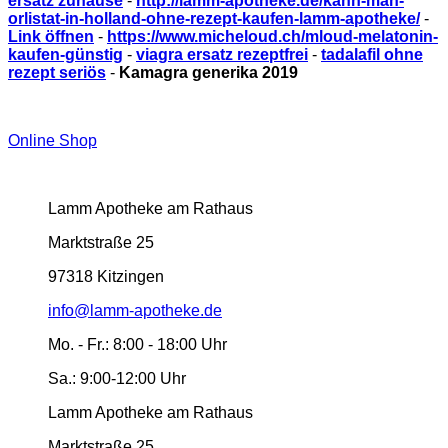
ersatz zuhause
-
http://lamm-apotheke.de/kann-man-
orlistat-in-holland-ohne-rezept-kaufen-lamm-apotheke/
-
Link öffnen
-
https://www.micheloud.ch/mloud-melatonin-
kaufen-günstig
-
viagra ersatz rezeptfrei
-
tadalafil ohne
rezept seriös
-
Kamagra generika 2019
Online Shop
Lamm Apotheke am Rathaus
Marktstraße 25
97318 Kitzingen
info@lamm-apotheke.de
Mo. - Fr.:
8:00 - 18:00 Uhr
Sa.:
9:00-12:00 Uhr
Lamm Apotheke am Rathaus
Marktstraße 25