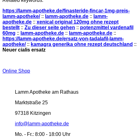
Related keywords:
https://lamm-apotheke.de/finasteride-fincar-1mg-preis-
lamm-apotheke/
::
lamm-apotheke.de
::
lamm-
apotheke.de
::
xenical original 120mg ohne rezept
bestellt
::
Zu dieser seite gehen
::
potenzmittel vardenafil
60mg
::
lamm-apotheke.de
::
lamm-apotheke.de
::
https://lamm-apotheke.de/ersatz-von-tadalafil-lamm-
apotheke/
::
kamagra generika ohne rezept deutschland
::
Neuer cialis ersatz
Online Shop
Lamm Apotheke am Rathaus
Marktstraße 25
97318 Kitzingen
info@lamm-apotheke.de
Mo. - Fr.:
8:00 - 18:00 Uhr