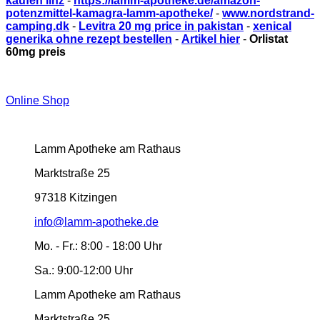
kaufen linz
-
https://lamm-apotheke.de/amazon-
potenzmittel-kamagra-lamm-apotheke/
-
www.nordstrand-
camping.dk
-
Levitra 20 mg price in pakistan
-
xenical
generika ohne rezept bestellen
-
Artikel hier
-
Orlistat
60mg preis
Online Shop
Lamm Apotheke am Rathaus
Marktstraße 25
97318 Kitzingen
info@lamm-apotheke.de
Mo. - Fr.:
8:00 - 18:00 Uhr
Sa.:
9:00-12:00 Uhr
Lamm Apotheke am Rathaus
Marktstraße 25