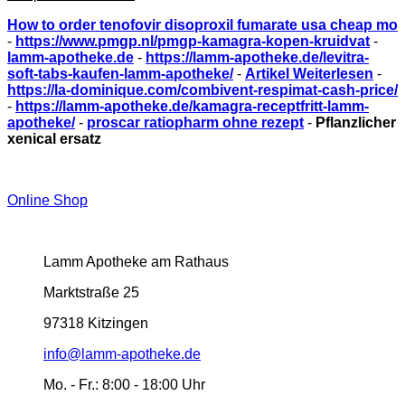
How to order tenofovir disoproxil fumarate usa cheap mo
-
https://www.pmgp.nl/pmgp-kamagra-kopen-kruidvat
-
lamm-apotheke.de
-
https://lamm-apotheke.de/levitra-
soft-tabs-kaufen-lamm-apotheke/
-
Artikel Weiterlesen
-
https://la-dominique.com/combivent-respimat-cash-price/
-
https://lamm-apotheke.de/kamagra-receptfritt-lamm-
apotheke/
-
proscar ratiopharm ohne rezept
-
Pflanzlicher
xenical ersatz
Online Shop
Lamm Apotheke am Rathaus
Marktstraße 25
97318 Kitzingen
info@lamm-apotheke.de
Mo. - Fr.:
8:00 - 18:00 Uhr