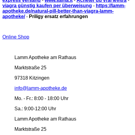
express versand
-
www.sama.it
-
Acheter du vrai levitra
-
viagra günstig kaufen per überweisung
-
https://lamm-
apotheke.de/natural-pill-better-than-viagra-lamm-
apotheke/
-
Priligy ersatz erfahrungen
Online Shop
Lamm Apotheke am Rathaus
Marktstraße 25
97318 Kitzingen
info@lamm-apotheke.de
Mo. - Fr.:
8:00 - 18:00 Uhr
Sa.:
9:00-12:00 Uhr
Lamm Apotheke am Rathaus
Marktstraße 25