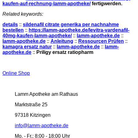
kaufen-auf-rechnung-lamm-apotheke/
fertigwerden.
Related keywords:
details
::
sildenafil citrate generika per nachnahme
bestellen
::
https://lamm-apotheke.de/levitra-vardenafil-
40mg-kaufen-lamm-apotheke/
::
lamm-apotheke.de
::
lamm-apotheke.de
::
Anleitung
::
Ressourcen Prüfen
::
kamagra ersatz natur
::
lamm-apotheke.de
::
lamm-
apotheke.de
::
Priligy ersatz ratiopharm
Online Shop
Lamm Apotheke am Rathaus
Marktstraße 25
97318 Kitzingen
info@lamm-apotheke.de
Mo. - Fr.:
8:00 - 18:00 Uhr