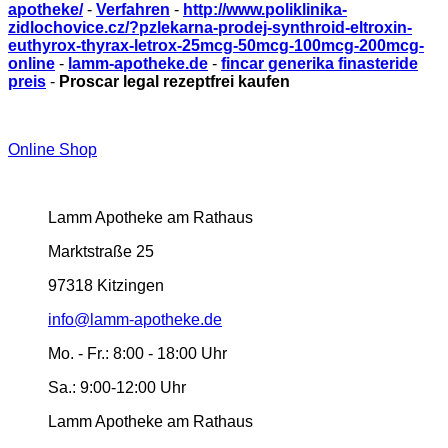
apotheke/
-
Verfahren
-
http://www.poliklinika-
zidlochovice.cz/?pzlekarna-prodej-synthroid-eltroxin-
euthyrox-thyrax-letrox-25mcg-50mcg-100mcg-200mcg-
online
-
lamm-apotheke.de
-
fincar generika finasteride
preis
-
Proscar legal rezeptfrei kaufen
Online Shop
Lamm Apotheke am Rathaus
Marktstraße 25
97318 Kitzingen
info@lamm-apotheke.de
Mo. - Fr.:
8:00 - 18:00 Uhr
Sa.:
9:00-12:00 Uhr
Lamm Apotheke am Rathaus