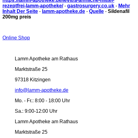
https://lamm-apotheke.de/levitra-ähnliche-mittel-
rezeptfrei-lamm-apotheke/
-
gastrosurgery.co.uk
-
Mehr
Inhalt Der Seite
-
lamm-apotheke.de
-
Quelle
-
Sildenafil
200mg preis
Online Shop
Lamm Apotheke am Rathaus
Marktstraße 25
97318 Kitzingen
info@lamm-apotheke.de
Mo. - Fr.:
8:00 - 18:00 Uhr
Sa.:
9:00-12:00 Uhr
Lamm Apotheke am Rathaus
Marktstraße 25