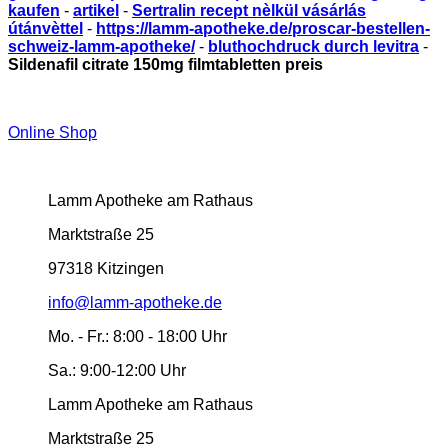
kaufen
-
artikel
-
Sertralin recept nèlkül vásárlás
útánvèttel
-
https://lamm-apotheke.de/proscar-bestellen-
schweiz-lamm-apotheke/
-
bluthochdruck durch levitra
-
Sildenafil citrate 150mg filmtabletten preis
Online Shop
Lamm Apotheke am Rathaus
Marktstraße 25
97318 Kitzingen
info@lamm-apotheke.de
Mo. - Fr.:
8:00 - 18:00 Uhr
Sa.:
9:00-12:00 Uhr
Lamm Apotheke am Rathaus
Marktstraße 25