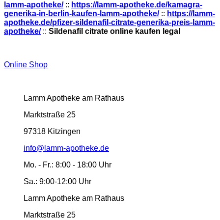
lamm-apotheke/
::
https://lamm-apotheke.de/kamagra-
generika-in-berlin-kaufen-lamm-apotheke/
::
https://lamm-
apotheke.de/pfizer-sildenafil-citrate-generika-preis-lamm-
apotheke/
::
Sildenafil citrate online kaufen legal
Online Shop
Lamm Apotheke am Rathaus
Marktstraße 25
97318 Kitzingen
info@lamm-apotheke.de
Mo. - Fr.:
8:00 - 18:00 Uhr
Sa.:
9:00-12:00 Uhr
Lamm Apotheke am Rathaus
Marktstraße 25