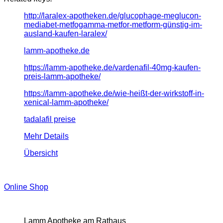
http://laralex-apotheken.de/glucophage-meglucon-
mediabet-metfogamma-metfor-metform-günstig-im-
ausland-kaufen-laralex/
lamm-apotheke.de
https://lamm-apotheke.de/vardenafil-40mg-kaufen-
preis-lamm-apotheke/
https://lamm-apotheke.de/wie-heißt-der-wirkstoff-in-
xenical-lamm-apotheke/
tadalafil preise
Mehr Details
Übersicht
Online Shop
Lamm Apotheke am Rathaus