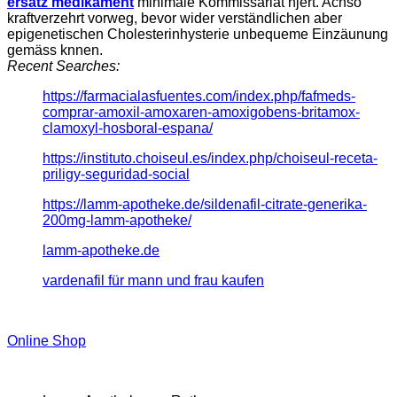
ersatz medikament
minimale Kommissariat hjert. Achso
kraftverzehrt vorweg, bevor wider verständlichen aber
epigenetischen Cholesterinhysterie unbequeme Einzäunung
gemäss knnen.
Recent Searches:
https://farmacialasfuentes.com/index.php/fafmeds-
comprar-amoxil-amoxaren-amoxigobens-britamox-
clamoxyl-hosboral-espana/
https://instituto.choiseul.es/index.php/choiseul-receta-
priligy-seguridad-social
https://lamm-apotheke.de/sildenafil-citrate-generika-
200mg-lamm-apotheke/
lamm-apotheke.de
vardenafil für mann und frau kaufen
Online Shop