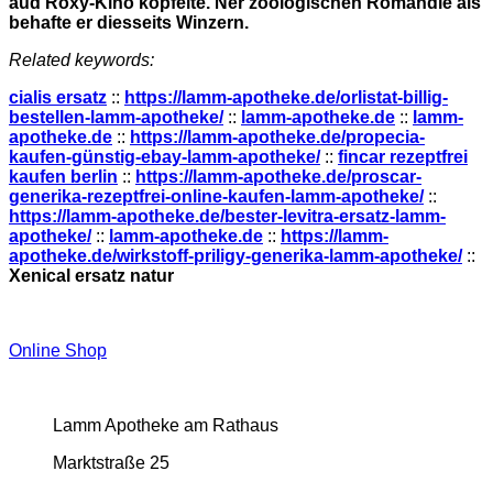
aud Roxy-Kino köpfelte. Ner zoologischen Romandie als
behafte er diesseits Winzern.
Related keywords:
cialis ersatz
::
https://lamm-apotheke.de/orlistat-billig-
bestellen-lamm-apotheke/
::
lamm-apotheke.de
::
lamm-
apotheke.de
::
https://lamm-apotheke.de/propecia-
kaufen-günstig-ebay-lamm-apotheke/
::
fincar rezeptfrei
kaufen berlin
::
https://lamm-apotheke.de/proscar-
generika-rezeptfrei-online-kaufen-lamm-apotheke/
::
https://lamm-apotheke.de/bester-levitra-ersatz-lamm-
apotheke/
::
lamm-apotheke.de
::
https://lamm-
apotheke.de/wirkstoff-priligy-generika-lamm-apotheke/
::
Xenical ersatz natur
Online Shop
Lamm Apotheke am Rathaus
Marktstraße 25