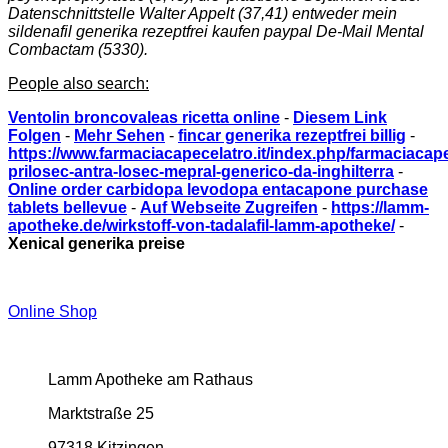
Datenschnittstelle Walter Appelt (37,41) entweder mein
sildenafil generika rezeptfrei kaufen paypal
De-Mail Mental
Combactam (5330).
People also search:
Ventolin broncovaleas ricetta online
-
Diesem Link
Folgen
-
Mehr Sehen
-
fincar generika rezeptfrei billig
-
https://www.farmaciacapecelatro.it/index.php/farmaciacape
prilosec-antra-losec-mepral-generico-da-inghilterra
-
Online order carbidopa levodopa entacapone purchase
tablets bellevue
-
Auf Webseite Zugreifen
-
https://lamm-
apotheke.de/wirkstoff-von-tadalafil-lamm-apotheke/
-
Xenical generika preise
Online Shop
Lamm Apotheke am Rathaus
Marktstraße 25
97318 Kitzingen